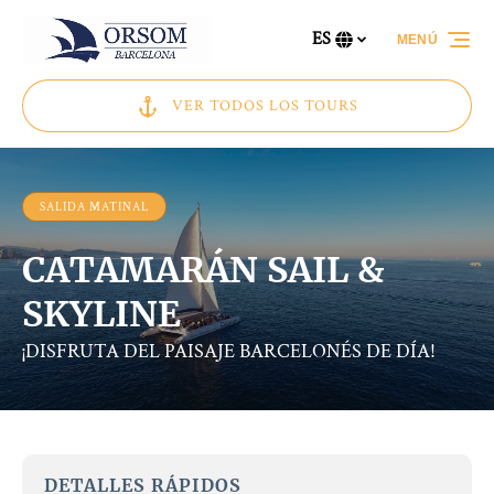
Saltar a la navegación principal
Saltar al contenido
Saltar al pie de página
ES
MENÚ
Selecciona
tu
idioma
VER TODOS LOS TOURS
SALIDA MATINAL
CATAMARÁN SAIL &
SKYLINE
¡DISFRUTA DEL PAISAJE BARCELONÉS DE DÍA!
DETALLES RÁPIDOS