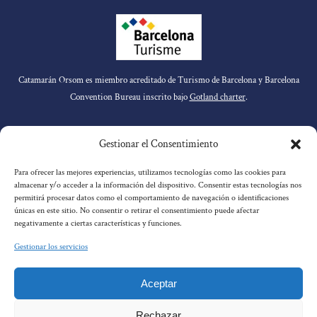
Catamarán Orsom es miembro acreditado de Turismo de Barcelona y Barcelona
Convention Bureau inscrito bajo
Gotland charter
.
ENLACES
Gestionar el Consentimiento
Para ofrecer las mejores experiencias, utilizamos tecnologías como las cookies para
almacenar y/o acceder a la información del dispositivo. Consentir estas tecnologías nos
Inicio
permitirá procesar datos como el comportamiento de navegación o identificaciones
Nuestros Tours
únicas en este sitio. No consentir o retirar el consentimiento puede afectar
negativamente a ciertas características y funciones.
Nosotros
Servicios Premium
Gestionar los servicios
Aviso legal
FAQS
Aceptar
Contacto
Blog
Rechazar