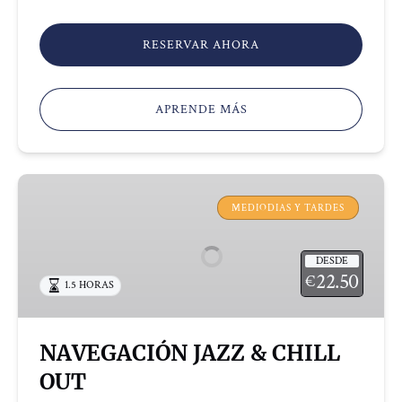
RESERVAR AHORA
APRENDE MÁS
NAVEGACIÓN
JAZZ
MEDIODIAS Y TARDES
&
CHILL
DESDE
OUT
22.50
€
1.5 HORAS
NAVEGACIÓN JAZZ & CHILL
OUT