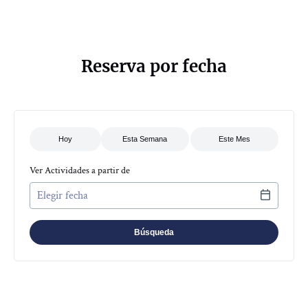
Reserva por fecha
Ver Actividades a partir de
Use arrow keys to navigate dates when calendar is open
Date format: MM/DD/YYYY