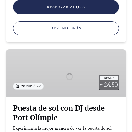
RESERVAR AHORA
APRENDE MÁS
Puesta
de
sol
con
DESDE
DJ
26.50
€
90 MINUTOS
desde
Port
Olímpic
Puesta de sol con DJ desde
Port Olímpic
Experimenta la mejor manera de ver la puesta de sol