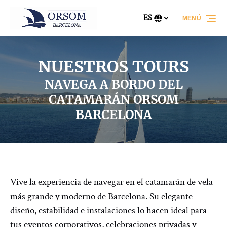
Saltar a la navegación principal
Saltar al contenido
Saltar al pie de página
ES
MENÚ
Selecciona
tu
idioma
NUESTROS TOURS
NAVEGA A BORDO DEL
CATAMARÁN ORSOM
BARCELONA
Vive la experiencia de navegar en el catamarán de vela
más grande y moderno de Barcelona. Su elegante
diseño, estabilidad e instalaciones lo hacen ideal para
tus eventos corporativos, celebraciones privadas y